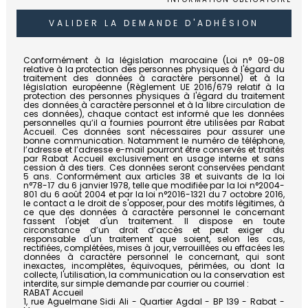
Conformément à la législation marocaine (Loi n° 09-08
relative à la protection des personnes physiques à l'égard du
traitement des données à caractère personnel) et à la
législation européenne (Règlement UE 2016/679 relatif à la
protection des personnes physiques à l'égard du traitement
des données à caractère personnel et à la libre circulation de
ces données), chaque contact est informé que les données
personnelles qu’il a fournies pourront être utilisées par Rabat
Accueil. Ces données sont nécessaires pour assurer une
bonne communication. Notamment le numéro de téléphone,
l’adresse et l’adresse e-mail pourront être conservés et traités
par Rabat Accueil exclusivement en usage interne et sans
cession à des tiers. Ces données seront conservées pendant
5 ans. Conformément aux articles 38 et suivants de la loi
n°78-17 du 6 janvier 1978, telle que modifiée par la loi n°2004-
801 du 6 août 2004 et par la loi n°2016-1321 du 7 octobre 2016,
le contact a le droit de s'opposer, pour des motifs légitimes, à
ce que des données à caractère personnel le concernant
fassent l'objet d'un traitement. Il dispose en toute
circonstance d’un droit d’accès et peut exiger du
responsable d'un traitement que soient, selon les cas,
rectifiées, complétées, mises à jour, verrouillées ou effacées les
données à caractère personnel le concernant, qui sont
inexactes, incomplètes, équivoques, périmées, ou dont la
collecte, l'utilisation, la communication ou la conservation est
interdite, sur simple demande par courrier ou courriel :
RABAT Accueil
1, rue Aguelmane Sidi Ali - Quartier Agdal - BP 139 - Rabat -