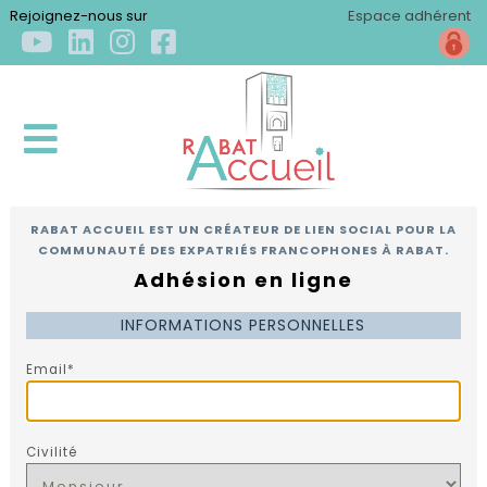
×
Rejoignez-nous sur
Espace adhérent
RABAT ACCUEIL EST UN CRÉATEUR DE LIEN SOCIAL POUR LA
ACCUEIL
COMMUNAUTÉ DES EXPATRIÉS FRANCOPHONES À RABAT.
Adhésion en ligne
QUI
INFORMATIONS PERSONNELLES
SOMMES-
NOUS
Email*
?
Qui
S'INSTALLER
sommes-
Civilité
nous
Arriver
?
S'ÉPANOUIR