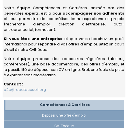
à
Notre équipe Compétences et Carrières, animée par des
Rabat
Gouvernance
Calendrier
bénévoles experts, est là pour
accompagner nos adhérents
PARTENAIRES
et leur permettre de concrétiser leurs aspirations et projets
Quartiers
Bénévoles
Nos
(recherche d’emploi, création d’entreprise, auto-
Devenir
NOUS
activités
entrepreneuriat, formation).
Travailler
Mot
partenaire
REJOINDRE
de
Si vous êtes une entreprise
et que vous cherchez un profil
Actualités
Se
la
Nos
international pour répondre à vos offres d'emploi, jetez un coup
déplacer
Présidente
partenaires
Contact
d'oeil à notre Cvthèque.
Se
Le
Notre équipe propose des rencontres régulières (ateliers,
Nos
Guide
loger
réseau
partenaires
Pratique
conférences), une base documentaire, des offres d'emploi, et
FIAFE
institutionnels
de
la possibilité de déposer son CV en ligne. Bref, une foule de piste
Vivre
Rabat
à explorer sans modération.
au
Accueil
Privilèges
quotidien
Contact :
adhérents
Formulaire
p2c@rabataccueil.org
Scolariser
d'adhésion
Déposez
votre
Se
Compétences & Carrières
annonce
soigner
pro
Déposer une offre d'emploi
Se
Compétences
divertir
&
CV-Thèque