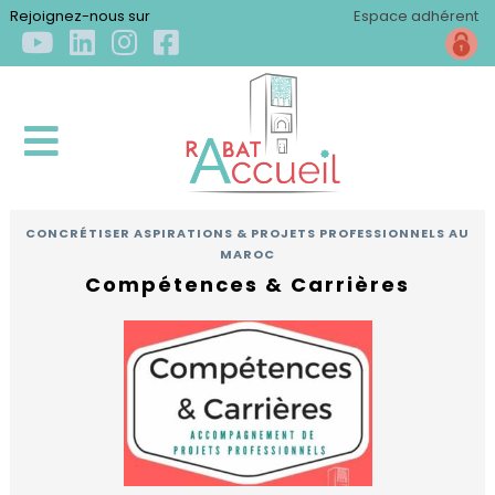
×
Rejoignez-nous sur
Espace adhérent
CONCRÉTISER ASPIRATIONS & PROJETS PROFESSIONNELS AU
ACCUEIL
MAROC
Compétences & Carrières
QUI
SOMMES-
NOUS
?
Qui
S'INSTALLER
sommes-
nous
Arriver
?
S'ÉPANOUIR