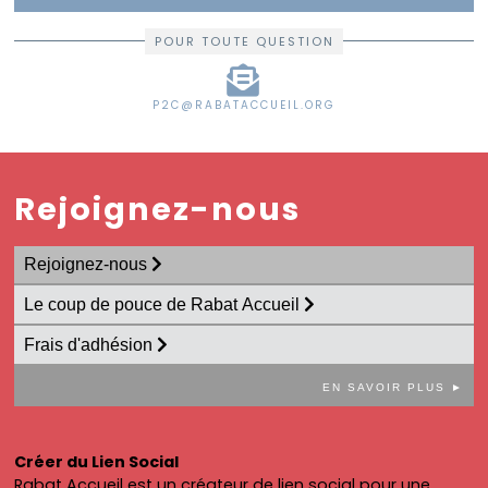
Carrières
Quitter
POUR TOUTE QUESTION
le
Maroc
P2C@RABATACCUEIL.ORG
Rejoignez-nous
Rejoignez-nous
Le coup de pouce de Rabat Accueil
Frais d'adhésion
EN SAVOIR PLUS ►
Créer du Lien Social
Rabat Accueil est un créateur de lien social pour une