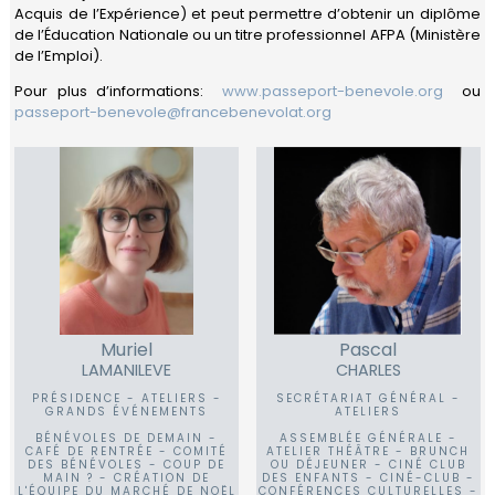
Carrières
Acquis de l’Expérience) et peut permettre d’obtenir un diplôme
Quitter
de l’Éducation Nationale ou un titre professionnel AFPA (Ministère
le
de l’Emploi).
Maroc
Pour plus d’informations:
www.passeport-benevole.org
ou
passeport-benevole@francebenevolat.org
Muriel
Pascal
LAMANILEVE
CHARLES
PRÉSIDENCE - ATELIERS -
SECRÉTARIAT GÉNÉRAL -
GRANDS ÉVÉNEMENTS
ATELIERS
BÉNÉVOLES DE DEMAIN -
ASSEMBLÉE GÉNÉRALE -
CAFÉ DE RENTRÉE - COMITÉ
ATELIER THÉÂTRE - BRUNCH
DES BÉNÉVOLES - COUP DE
OU DÉJEUNER - CINÉ CLUB
MAIN ? - CRÉATION DE
DES ENFANTS - CINÉ-CLUB -
L'ÉQUIPE DU MARCHÉ DE NOËL
CONFÉRENCES CULTURELLES -