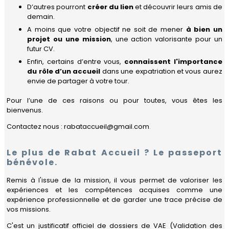
à
D’autres pourront
créer du lien
et découvrir leurs amis de
Rabat
demain.
Gouvernance
Calendrier
PARTENAIRES
A moins que votre objectif ne soit de mener
à bien un
Quartiers
Bénévoles
projet ou une mission
, une action valorisante pour un
Nos
Devenir
futur CV.
NOUS
activités
Travailler
Mot
partenaire
Enfin, certains d’entre vous,
connaissent l'importance
REJOINDRE
de
Actualités
du rôle d’un accueil
dans une expatriation et vous aurez
Se
la
Nos
envie de partager à votre tour.
déplacer
Présidente
partenaires
Contact
Pour l’une de ces raisons ou pour toutes, vous êtes les
Se
Le
Nos
Guide
bienvenus.
loger
réseau
partenaires
Pratique
FIAFE
institutionnels
de
Contactez nous : rabataccueil@gmail.com
.
Vivre
Rabat
au
Accueil
Privilèges
quotidien
adhérents
Le plus de Rabat Accueil ? Le passeport
Formulaire
bénévole.
Scolariser
d'adhésion
Déposez
votre
Remis à l'issue de la mission, il vous permet de valoriser les
Se
annonce
expériences et les compétences acquises comme une
soigner
pro
expérience professionnelle et de garder une trace précise de
vos missions.
Se
Compétences
divertir
C'est un justificatif officiel de dossiers de VAE (Validation des
&