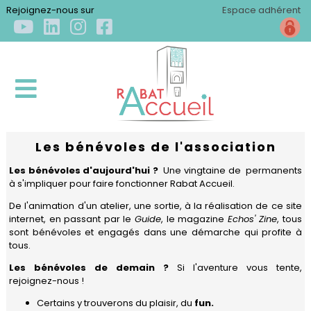
×
Rejoignez-nous sur
Espace adhérent
Les bénévoles de l'association
ACCUEIL
Les bénévoles d'aujourd'hui ?
Une vingtaine de permanents
à s'impliquer pour faire fonctionner Rabat Accueil.
QUI
De l'animation d'un atelier, une sortie, à la réalisation de ce site
SOMMES-
internet, en passant par le
Guide
, le magazine
Echos' Zine
, tous
NOUS
sont bénévoles et engagés dans une démarche qui profite à
?
tous.
Les bénévoles de demain ?
Si l'aventure vous tente,
Qui
S'INSTALLER
rejoignez-nous !
sommes-
nous
Certains y trouverons du plaisir, du
fun.
Arriver
?
S'ÉPANOUIR