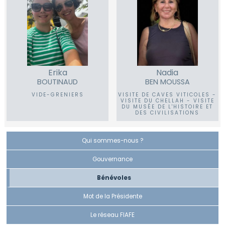
Erika
Nadia
BOUTINAUD
BEN MOUSSA
VIDE-GRENIERS
VISITE DE CAVES VITICOLES -
VISITE DU CHELLAH - VISITE
DU MUSÉE DE L'HISTOIRE ET
DES CIVILISATIONS
Qui sommes-nous ?
Gouvernance
Bénévoles
Mot de la Présidente
Le réseau FIAFE