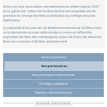
à
Afous est une association de bienfaisance créée depuis 2007
Rabat
Gouvernance
Calendrier
pour gérer Dar Taliba Ait Ouribel dont le but essentiel est de
PARTENAIRES
prendre en charge les filles scolarisées au collège et lycée
Quartiers
Bénévoles
Nos
Sijelmassa.
Devenir
NOUS
activités
Travailler
Mot
partenaire
La capacité d'accueil de cet établissement est de 32 filles mais
REJOINDRE
de
vu la demande accrue cette année a connu un afflux très
Actualités
Se
la
Nos
important de filles des campagnes à plus de 10 km de distance .
déplacer
Présidente
partenaires
Contact
Nous en sommes à 58 filles actuellement .
Se
Le
Nos
Guide
loger
réseau
partenaires
Pratique
FIAFE
institutionnels
de
Devenir partenaire
Vivre
Rabat
au
Accueil
Nos partenaires
Privilèges
quotidien
adhérents
Formulaire
Nos partenaires institutionnels
Scolariser
d'adhésion
Déposez
votre
Privilèges adhérents
Se
annonce
soigner
pro
Déposez votre annonce pro
Se
Compétences
DEVENIR PARTENAIRE
divertir
&