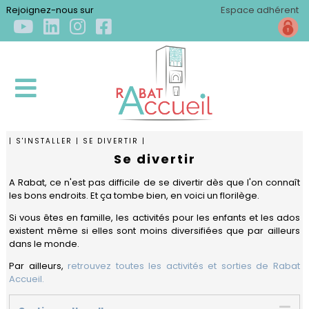
×
Rejoignez-nous sur
Espace adhérent
| S'INSTALLER | SE DIVERTIR |
ACCUEIL
Se divertir
A Rabat, ce n'est pas difficile de se divertir dès que l'on connaît
QUI
les bons endroits. Et ça tombe bien, en voici un florilège.
SOMMES-
Si vous êtes en famille, les activités pour les enfants et les ados
NOUS
existent même si elles sont moins diversifiées que par ailleurs
?
dans le monde.
Par ailleurs,
retrouvez toutes les activités et sorties de Rabat
Qui
S'INSTALLER
Accueil.
sommes-
nous
Arriver
?
S'ÉPANOUIR