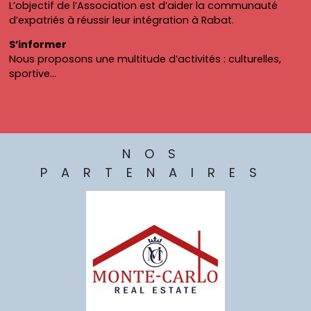
L’objectif de l’Association est d’aider la communauté
Réservation nécessaire : 06 68 88 86 31 ou 06 65 47 38 78.
d’expatriés à réussir leur intégration à Rabat.
Autres
S’informer
Le Zoo, le Magic Parc de Salé ou les activités du Mega Mall
Nous proposons une multitude d’activités : culturelles,
sont aussi prisés pour des sorties en famille.
sportive…
NOS
PARTENAIRES