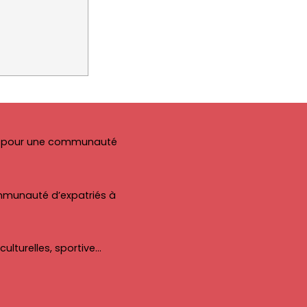
ial pour une communauté
communauté d’expatriés à
ulturelles, sportive…