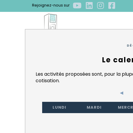
Rejoignez-nous sur
ACCUEIL
QUI S
DÉ
Qui som
Gouvern
Bénévol
Mot de l
Le résea
Le cale
Les activités proposées sont, pour la plu
cotisation.
◄
LUNDI
MARDI
MERCR