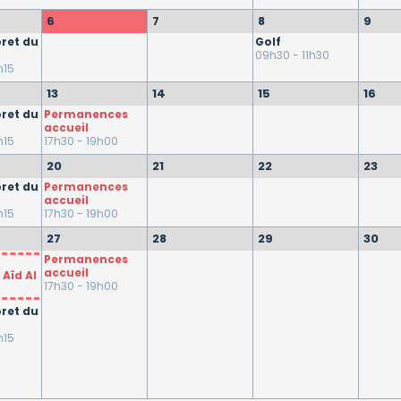
6
7
8
9
ret du
Golf
09h30 - 11h30
h15
13
14
15
16
ret du
Permanences
accueil
h15
17h30 - 19h00
20
21
22
23
ret du
Permanences
accueil
h15
17h30 - 19h00
27
28
29
30
Permanences
accueil
 Aïd Al
17h30 - 19h00
ret du
h15