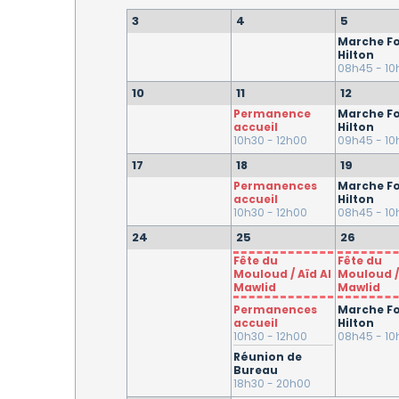
3
4
5
Marche Fo
Hilton
08h45 - 10
10
11
12
Permanence
Marche Fo
accueil
Hilton
10h30 - 12h00
09h45 - 10
17
18
19
Permanences
Marche Fo
accueil
Hilton
10h30 - 12h00
08h45 - 10
24
25
26
Fête du
Fête du
Mouloud / Aïd Al
Mouloud /
Mawlid
Mawlid
Permanences
Marche Fo
accueil
Hilton
10h30 - 12h00
08h45 - 10
Réunion de
Bureau
18h30 - 20h00