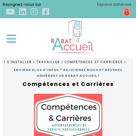
×
Rejoignez-nous sur
Espace adhérent
| S'INSTALLER | TRAVAILLER | COMPÉTENCES ET CARRIÈRES |
ACCUEIL
ENVIE DE PLUS D'INFOS ? REJOIGNEZ NOUS ET DEVENEZ
ADHÉRENT DE RABAT ACCUEIL !
Compétences et Carrières
QUI
SOMMES-
NOUS
?
Qui
S'INSTALLER
sommes-
nous
Arriver
?
S'ÉPANOUIR