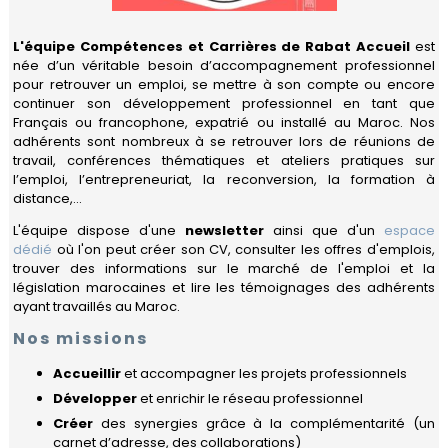
à
Rabat
Gouvernance
Calendrier
L'équipe Compétences et Carrières de Rabat Accueil
est
PARTENAIRES
née d’un véritable besoin d’accompagnement professionnel
Quartiers
Bénévoles
Nos
pour retrouver un emploi, se mettre à son compte ou encore
Devenir
NOUS
activités
continuer son développement professionnel en tant que
Travailler
Mot
partenaire
REJOINDRE
Français ou francophone, expatrié ou installé au Maroc. Nos
de
Actualités
adhérents sont nombreux à se retrouver lors de réunions de
Se
la
Nos
travail, conférences thématiques et ateliers pratiques sur
déplacer
Présidente
partenaires
Contact
l’emploi, l’entrepreneuriat, la reconversion, la formation à
distance,...
Se
Le
Nos
Guide
loger
réseau
partenaires
Pratique
L'équipe dispose d'une
newsletter
ainsi que d'un
espace
FIAFE
institutionnels
de
dédié
où l'on peut créer son CV, consulter les offres d'emplois,
Vivre
Rabat
trouver des informations sur le marché de l'emploi et la
au
Accueil
Privilèges
législation marocaines et lire les témoignages des adhérents
quotidien
adhérents
ayant travaillés au Maroc.
Formulaire
Scolariser
d'adhésion
Déposez
Nos missions
votre
Se
annonce
Accueillir
et accompagner les projets professionnels
soigner
pro
Développer
et enrichir le réseau professionnel
Se
Créer
des synergies grâce à la complémentarité (un
Compétences
divertir
&
carnet d’adresse, des collaborations)