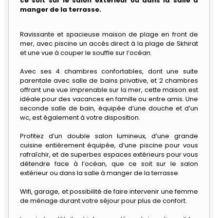
ce soit sur le salon extérieur ou dans la salle à
Carrières
manger de la terrasse.
Quitter
le
Maroc
Ravissante et spacieuse maison de plage en front de
mer, avec piscine un accès direct à la plage de Skhirat
et une vue à couper le souffle sur l’océan.
Avec ses 4 chambres confortables, dont une suite
parentale avec salle de bains privative, et 2 chambres
offrant une vue imprenable sur la mer, cette maison est
idéale pour des vacances en famille ou entre amis. Une
seconde salle de bain, équipée d’une douche et d’un
wc, est également à votre disposition.
Profitez d’un double salon lumineux, d’une grande
cuisine entièrement équipée, d’une piscine pour vous
rafraîchir, et de superbes espaces extérieurs pour vous
détendre face à l’océan, que ce soit sur le salon
extérieur ou dans la salle à manger de la terrasse.
Wifi, garage, et possibilité de faire intervenir une femme
de ménage durant votre séjour pour plus de confort.