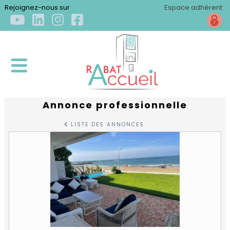
×
Rejoignez-nous sur
Espace adhérent
Annonce professionnelle
ACCUEIL
LISTE DES ANNONCES
QUI
SOMMES-
NOUS
?
Qui
S'INSTALLER
sommes-
nous
Arriver
?
S'ÉPANOUIR