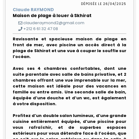
à
DÉPOSÉE LE 26/04/2025
Rabat
Claude RAYMOND
Gouvernance
Calendrier
PARTENAIRES
Maison de plage à louer à Skhirat
Quartiers
Bénévoles
clauderaymond2@gmail.com
Nos
+212 6 61 32 47 08
Devenir
NOUS
activités
Travailler
Mot
partenaire
REJOINDRE
Ravissante et spacieuse maison de plage en
de
Actualités
front de mer, avec piscine un accès direct à la
Se
la
Nos
déplacer
Présidente
plage de Skhirat et une vue à couper le souffle sur
partenaires
Contact
l’océan.
Se
Le
Nos
Guide
loger
réseau
Avec ses 4 chambres confortables, dont une
partenaires
Pratique
FIAFE
suite parentale avec salle de bains privative, et 2
institutionnels
de
Vivre
Rabat
chambres offrant une vue imprenable sur la mer,
au
Accueil
cette maison est idéale pour des vacances en
Privilèges
quotidien
adhérents
famille ou entre amis. Une seconde salle de bain,
Formulaire
équipée d’une douche et d’un wc, est également
Scolariser
d'adhésion
à votre disposition.
Déposez
votre
Se
annonce
Profitez d’un double salon lumineux, d’une grande
soigner
pro
cuisine entièrement équipée, d’une piscine pour
vous rafraîchir, et de superbes espaces
Se
Compétences
extérieurs pour vous détendre face à l’océan, que
divertir
&