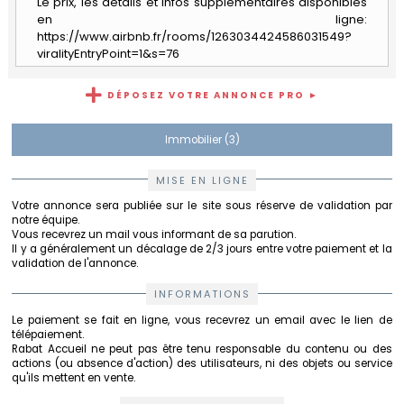
Le prix, les détails et infos supplémentaires disponibles
en ligne:
https://www.airbnb.fr/rooms/1263034424586031549?
viralityEntryPoint=1&s=76
DÉPOSEZ VOTRE ANNONCE PRO ►
Immobilier (3)
MISE EN LIGNE
Votre annonce sera publiée sur le site sous réserve de validation par
notre équipe.
Vous recevrez un mail vous informant de sa parution.
Il y a généralement un décalage de 2/3 jours entre votre paiement et la
validation de l'annonce.
INFORMATIONS
Le paiement se fait en ligne, vous recevrez un email avec le lien de
télépaiement.
Rabat Accueil ne peut pas être tenu responsable du contenu ou des
actions (ou absence d'action) des utilisateurs, ni des objets ou service
qu'ils mettent en vente.